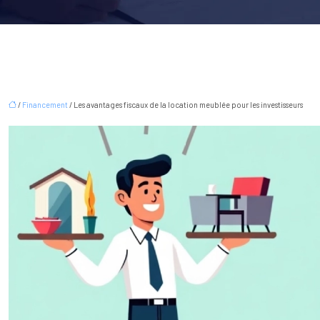
/
Financement
/ Les avantages fiscaux de la location meublée pour les investisseurs