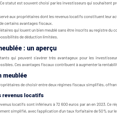
 statut est souvent choisi par les investisseurs qui souhaitent pro
éservé aux propriétaires dont les revenus locatifs constituent leur a
e certains avantages fiscaux.
riétaires qui louent un bien meublé sans être inscrits au registre du
ssibilités de déduction limitées.
meublée : un aperçu
ants qui peuvent s’avérer très avantageux pour les investisseur
ossibles. Ces avantages fiscaux contribuent à augmenter la rentabilit
on meublée
priétaires de choisir entre deux régimes fiscaux simplifiés, offrant 
s revenus locatifs
enus locatifs sont inférieurs à 72 600 euros par an en 2023. Ce régi
ment simplifié, avec l’application d’un taux forfaitaire de 50% sur le